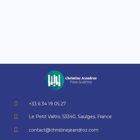
élément - Le placement du...

+33 6 34 19 05 27

Le Petit Valtro, 53340, Saulges, France

contact@christinejeandroz.com