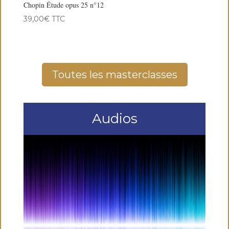
Chopin Étude opus 25 n°12
39,00
€
TTC
Toutes les masterclasses
Audios