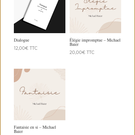
Dialogue
Élégie impromptue – Michael
Baier
12,00
€
TTC
20,00
€
TTC
Fantaisie en si – Michael
Baier